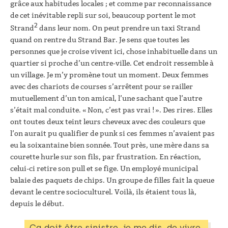
grâce aux habitudes locales ; et comme par reconnaissance
de cet inévitable repli sur soi, beaucoup portent le mot
2
Strand
dans leur nom. On peut prendre un taxi Strand
quand on rentre du Strand Bar. Je sens que toutes les
personnes que je croise vivent ici, chose inhabituelle dans un
quartier si proche d’un centre-ville. Cet endroit ressemble à
un village. Je m’y promène tout un moment. Deux femmes
avec des chariots de courses s’arrêtent pour se railler
mutuellement d’un ton amical, l’une sachant que l’autre
s’était mal conduite. « Non, c’est pas vrai ! ». Des rires. Elles
ont toutes deux teint leurs cheveux avec des couleurs que
l’on aurait pu qualifier de punk si ces femmes n’avaient pas
eu la soixantaine bien sonnée. Tout près, une mère dans sa
courette hurle sur son fils, par frustration. En réaction,
celui-ci retire son pull et se fige. Un employé municipal
balaie des paquets de chips. Un groupe de filles fait la queue
devant le centre socioculturel. Voilà, ils étaient tous là,
depuis le début.
Ça doit être sinistre, je me dis, de vivre 