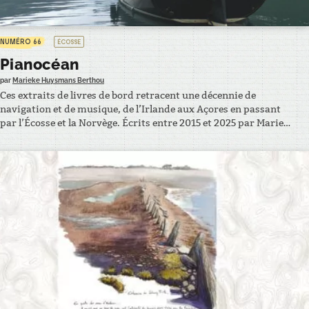
NUMÉRO 66
ÉCOSSE
Pianocéan
par
Marieke Huysmans Berthou
Ces extraits de livres de bord retracent une décennie de
navigation et de musique, de l’Irlande aux Açores en passant
par l’Écosse et la Norvège. Écrits entre 2015 et 2025 par Marieke
Huysmans Berthou, pianiste et navigatrice, et Anne-Lise
Lepellec, photographe et équipière du projet, ils racontent le
quotidien à bord du voilier Lady Flow…