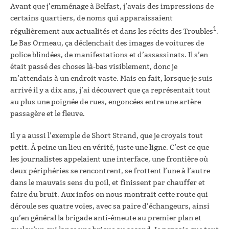
Avant que j’emménage à Belfast, j’avais des impressions de
certains quartiers, de noms qui apparaissaient
1
régulièrement aux actualités et dans les récits des Troubles
.
Le Bas Ormeau, ça déclenchait des images de voitures de
police blindées, de manifestations et d’assassinats. Il s’en
était passé des choses là-bas visiblement, donc je
m’attendais à un endroit vaste. Mais en fait, lorsque je suis
arrivé il y a dix ans, j’ai découvert que ça représentait tout
au plus une poignée de rues, engoncées entre une artère
passagère et le fleuve.
Il y a aussi l’exemple de Short Strand, que je croyais tout
petit. À peine un lieu en vérité, juste une ligne. C’est ce que
les journalistes appelaient une interface, une frontière où
deux périphéries se rencontrent, se frottent l’une à l’autre
dans le mauvais sens du poil, et finissent par chauffer et
faire du bruit. Aux infos on nous montrait cette route qui
déroule ses quatre voies, avec sa paire d’échangeurs, ainsi
qu’en général la brigade anti-émeute au premier plan et