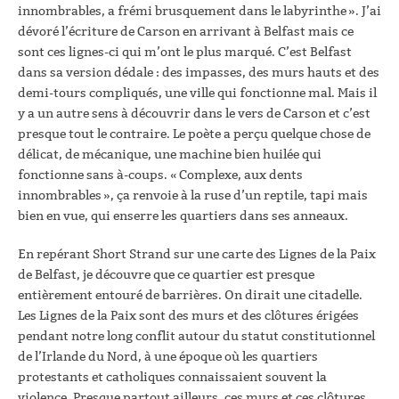
innombrables, a frémi brusquement dans le labyrinthe ». J’ai
dévoré l’écriture de Carson en arrivant à Belfast mais ce
sont ces lignes-ci qui m’ont le plus marqué. C’est Belfast
dans sa version dédale : des impasses, des murs hauts et des
demi-tours compliqués, une ville qui fonctionne mal. Mais il
y a un autre sens à découvrir dans le vers de Carson et c’est
presque tout le contraire. Le poète a perçu quelque chose de
délicat, de mécanique, une machine bien huilée qui
fonctionne sans à-coups. « Complexe, aux dents
innombrables », ça renvoie à la ruse d’un reptile, tapi mais
bien en vue, qui enserre les quartiers dans ses anneaux.
En repérant Short Strand sur une carte des Lignes de la Paix
de Belfast, je découvre que ce quartier est presque
entièrement entouré de barrières. On dirait une citadelle.
Les Lignes de la Paix sont des murs et des clôtures érigées
pendant notre long conflit autour du statut constitutionnel
de l’Irlande du Nord, à une époque où les quartiers
protestants et catholiques connaissaient souvent la
violence. Presque partout ailleurs, ces murs et ces clôtures