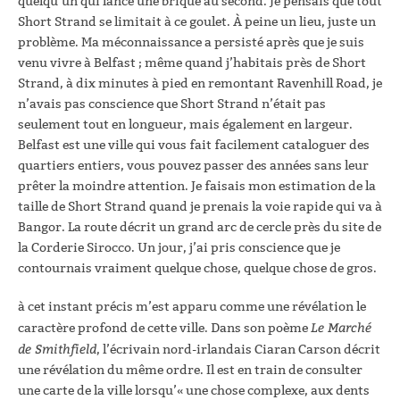
quelqu’un qui lance une brique au second. Je pensais que tout
Short Strand se limitait à ce goulet. À peine un lieu, juste un
problème. Ma méconnaissance a persisté après que je suis
venu vivre à Belfast ; même quand j’habitais près de Short
Strand, à dix minutes à pied en remontant Ravenhill Road, je
n’avais pas conscience que Short Strand n’était pas
seulement tout en longueur, mais également en largeur.
Belfast est une ville qui vous fait facilement cataloguer des
quartiers entiers, vous pouvez passer des années sans leur
prêter la moindre attention. Je faisais mon estimation de la
taille de Short Strand quand je prenais la voie rapide qui va à
Bangor. La route décrit un grand arc de cercle près du site de
la Corderie Sirocco. Un jour, j’ai pris conscience que je
contournais vraiment quelque chose, quelque chose de gros.
à cet instant précis m’est apparu comme une révélation le
Le Marché
caractère profond de cette ville. Dans son poème
de Smithfield
, l’écrivain nord-irlandais Ciaran Carson décrit
une révélation du même ordre. Il est en train de consulter
une carte de la ville lorsqu’« une chose complexe, aux dents