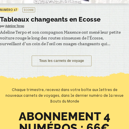
NUMÉRO 67
ÉCOSSE
Tableaux changeants en Ecosse
par
Adeline Terpo
Adeline Terpo et son compagnon Maxence ont mené leur petite
voiture rouge le long des routes sinueuses de l’Écosse,
surveillant d’un coin de l’œil ces nuages changeants qui
n’avaient pas encore décidé s’ils allaient sublimer le paysage ou
bien ruiner le campement. Laissez-vous embarquer par ce
voyage en Écosse et par bien d’autres récits aux…
Tous les carnets de voyage
Chaque trimestre, recevez dans votre boîte aux lettres de
nouveaux carnets de voyages, dans le dernier numéro de la revue
Bouts du Monde
ABONNEMENT 4
NUMÉROS : 66€