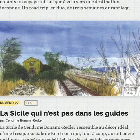
enfants un voyage initiatique à vélo vers une destination
inconnue. Un road trip, en duo, de trois semaines durant lequel
il leur raconte ce qu’il a compris de la vie. Une belle façon
d’accompagner cette délicate transition entre enfance et âge
adulte qu’est l’adolescence. – EXTRAIT…
NUMÉRO 22
ITALIE
La Sicile qui n’est pas dans les guides
par
Cendrine Bonami-Redler
La Sicile de Cendrine Bonami-Redler ressemble au décor idéal
d’une fresque sociale de Ken Loach qui, tout à coup, aurait envie
de filmer la misère au soleil. Ici, la crise et les lois européennes