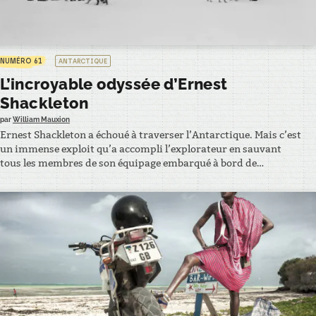
NUMÉRO 61
ANTARCTIQUE
L’incroyable odyssée d’Ernest
Shackleton
par
William Mauxion
Ernest Shackleton a échoué à traverser l’Antarctique. Mais c’est
un immense exploit qu’a accompli l’explorateur en sauvant
tous les membres de son équipage embarqué à bord de
l’Endurance, piégée par les glaces de la banquise en mer de
Weddell. Une odyssée de trois ans qui appartient à la légende de
l’exploration polaire. – EXTRAIT –…