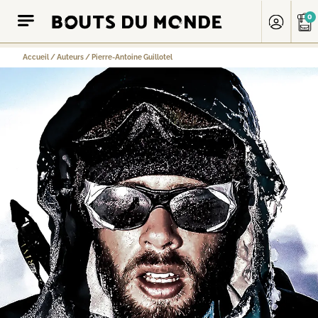
0
Accueil
/
Auteurs
/
Pierre-Antoine Guillotel