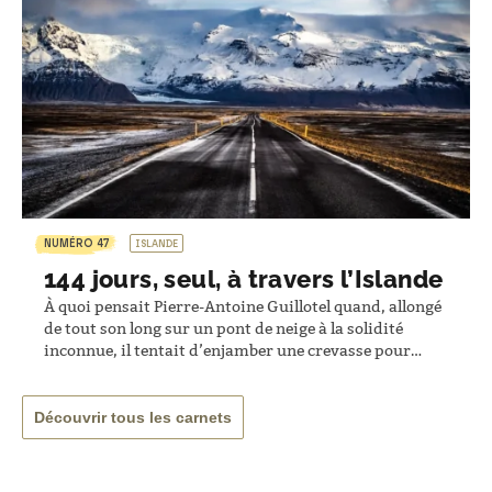
NUMÉRO 47
ISLANDE
144 jours, seul, à travers l’Islande
À quoi pensait Pierre-Antoine Guillotel quand, allongé
de tout son long sur un pont de neige à la solidité
inconnue, il tentait d’enjamber une crevasse pour
poursuivre son rêve ? Désireux de se reconnecter aux
éléments et au temps qui passe, le jeune aventurier, 27
ans, est parti marcher, cinq mois durant, dans les
Découvrir tous les carnets
paysages…