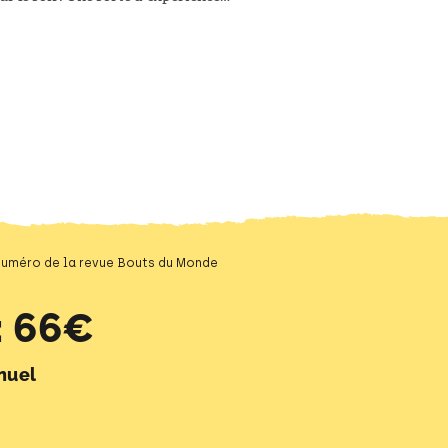
là ? Ça y ressemble. -EXTRAIT- Les…
 numéro de la revue Bouts du Monde
 66€
nuel