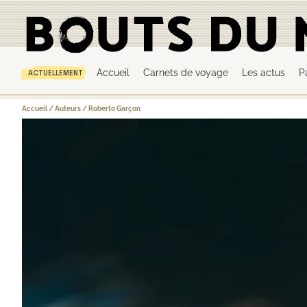
Accueil
Carnets de voyage
Les actus
P
ACTUELLEMENT
Accueil
/
Auteurs
/
Roberto Garçon