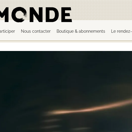
articiper
Nous contacter
Boutique & abonnements
Le rendez-