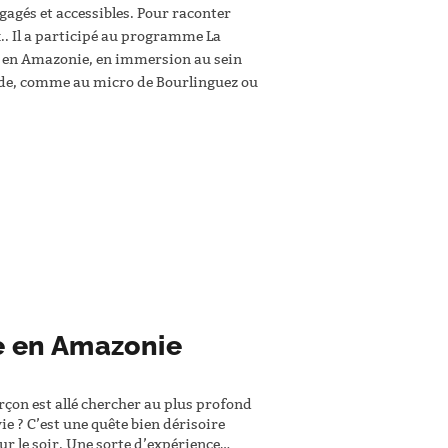
gagés et accessibles. Pour raconter
x.. Il a participé au programme La
ns en Amazonie, en immersion au sein
nde, comme au micro de Bourlinguez ou
te en Amazonie
rçon est allé chercher au plus profond
e ? C’est une quête bien dérisoire
r le soir. Une sorte d’expérience