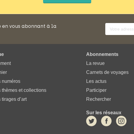
e en vous abonnant à la
ue
Abonnements
ement
La revue
ier
Carnets de voyages
s numéros
Les actus
 thèmes et collections
Participer
 tirages d’art
Rechercher
Sur les réseaux