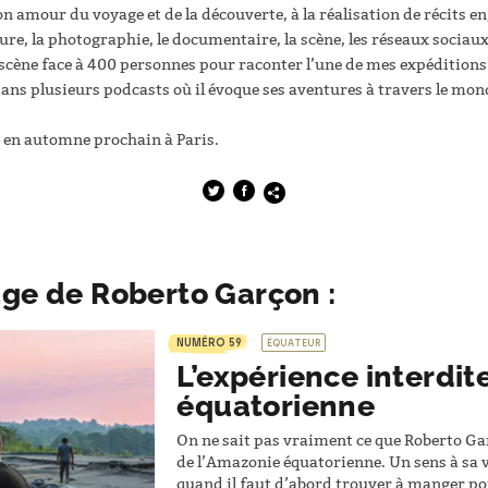
amour du voyage et de la découverte, à la réalisation de récits en
iture, la photographie, le documentaire, la scène, les réseaux sociau
r scène face à 400 personnes pour raconter l’une de mes expéditio
s plusieurs podcasts où il évoque ses aventures à travers le mo
e en automne prochain à Paris.
age de Roberto Garçon :
NUMÉRO 59
ÉQUATEUR
L’expérience interdi
équatorienne
On ne sait pas vraiment ce que Roberto Ga
de l’Amazonie équatorienne. Un sens à sa vi
quand il faut d’abord trouver à manger pou