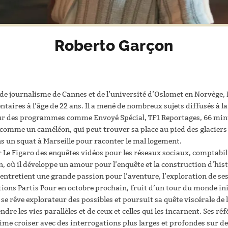
Roberto Garçon
e de journalisme de Cannes et de l’université d’Oslomet en Norvège
taires à l’âge de 22 ans. Il a mené de nombreux sujets diffusés à la
 pour des programmes comme Envoyé Spécial, TF1 Reportages, 66 min
comme un caméléon, qui peut trouver sa place au pied des glaciers 
un squat à Marseille pour raconter le mal logement.
our Le Figaro des enquêtes vidéos pour les réseaux sociaux, comptabil
on, où il développe un amour pour l’enquête et la construction d’his
 entretient une grande passion pour l’aventure, l’exploration de ses 
itions Partis Pour en octobre prochain, fruit d’un tour du monde ini
l se rêve explorateur des possibles et poursuit sa quête viscérale de l
ndre les vies parallèles et de ceux et celles qui les incarnent. Ses
 aime croiser avec des interrogations plus larges et profondes sur d