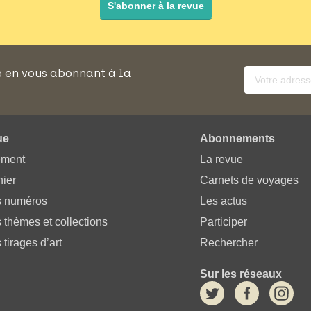
S'abonner à la revue
e en vous abonnant à la
ue
Abonnements
ement
La revue
ier
Carnets de voyages
s numéros
Les actus
 thèmes et collections
Participer
 tirages d’art
Rechercher
Sur les réseaux