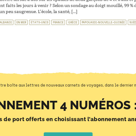
nt faits les jours à venir ? Selon un sondage au doigt mouillé, 99 % 
un peu saugrenue. L’école, la santé, […]
ALBANIE
EN MER
ÉTATS-UNIS
FRANCE
GRÈCE
PAPOUASIE-NOUVELLE-GUINÉE
SUÈ
tre boîte aux lettres de nouveaux carnets de voyages, dans le dernier
NNEMENT 4 NUMÉROS :
is de port offerts en choisissant l’abonnement an