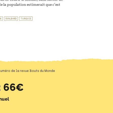
de la population estimerait que c’est
DE
SVALBARD
TURQUIE
 numéro de la revue Bouts du Monde
 66€
nuel