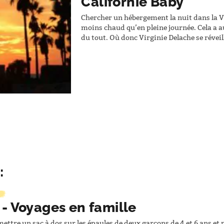
Californie Baby
Chercher un hébergement la nuit dans la Val
moins chaud qu’en pleine journée. Cela a a
du tout. Où donc Virginie Delache se réveil
famille ? – EXTRAIT – C’est la troisième 
:
 - Voyages en famille
ettre un sac à dos sur les épaules de deux garçons de 4 et 6 ans et 