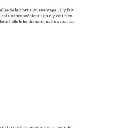
lée de la Mort a un avantage : il y fait
ussi un inconvénient : on n’y voit rien
lerait-elle le lendemain matin avec sa
fois que nous regardons…
partir courir le monde, sans savoir de