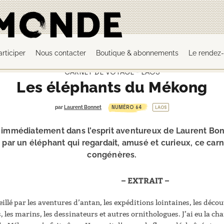
articiper
Nous contacter
Boutique & abonnements
Le rendez-
CARNET DE VOYAGE - LAOS
Les éléphants du Mékong
NUMÉRO 64
par
Laurent Bonnet
LAOS
immédiatement dans l’esprit aventureux de Laurent Bonne
é par un éléphant qui regardait, amusé et curieux, ce car
congénères.
– EXTRAIT –
eillé par les aventures d’antan, les expéditions lointaines, les déc
, les marins, les dessinateurs et autres ornithologues. J’ai eu la ch