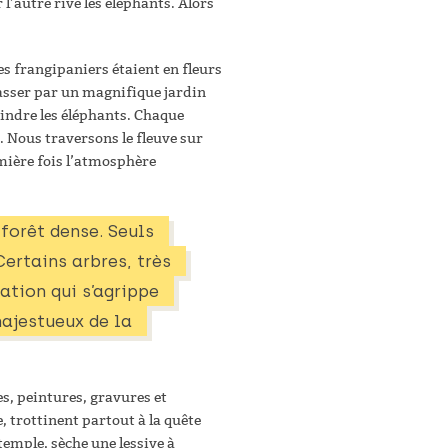
 l’autre rive les éléphants. Alors
es frangipaniers étaient en fleurs
 passer par un magnifique jardin
indre les éléphants. Chaque
s. Nous traversons le fleuve sur
mière fois l’atmosphère
orêt dense. Seuls 
rtains arbres, très 
ation qui s’agrippe 
majestueux de la 
s, peintures, gravures et
 trottinent partout à la quête
emple, sèche une lessive à