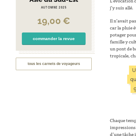
L’évocation d
AUTOMNE 2025
j’y suis allé.
19,00
€
Il n’avait pa
car la pluie 
potager pour 
commander la revue
famille y cul
un pont de b
tropicale, c
tous les carnets de voyageurs
U
qu
Chaque templ
impressions. 
d’une tâche 