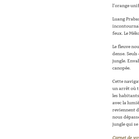
l’orange uni
Luang Praban
incontournabl
feux. Le Mék
Le fleuve nou
dense. Seuls 
jungle. Envah
canopée.
Cette navigat
un arrêt où
les habitant
avec la lumie
reviennent dé
nous dépasse
jungle qui se 
Carnet de v