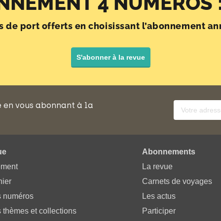
NNEMENT 4 NUMÉROS :
is de port offerts en choisissant l’abonnement an
S'abonner à la revue
e en vous abonnant à la
ue
Abonnements
ement
La revue
ier
Carnets de voyages
s numéros
Les actus
 thèmes et collections
Participer