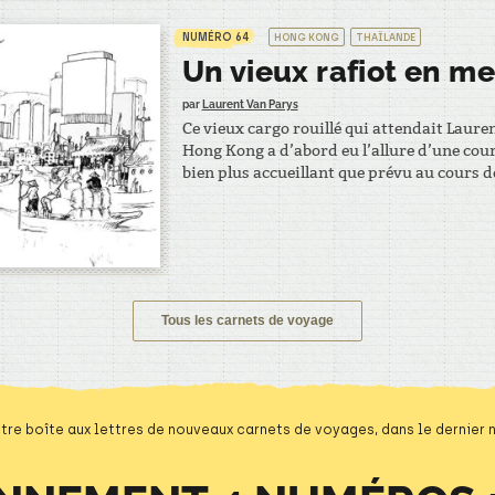
NUMÉRO 64
HONG KONG
THAÏLANDE
Un vieux rafiot en m
par
Laurent Van Parys
Ce vieux cargo rouillé qui attendait Laure
Hong Kong a d’abord eu l’allure d’une cour 
bien plus accueillant que prévu au cours de
de Chine à destination de Bangkok. À par
Tous les carnets de voyage
tre boîte aux lettres de nouveaux carnets de voyages, dans le dernier