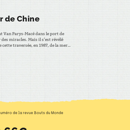
er de Chine
nt Van Parys-Macé dans le port de
des miracles. Mais il s’est révélé
 cette traversée, en 1987, de la mer
t pour les boat-people… – EXTRAIT…
 numéro de la revue Bouts du Monde