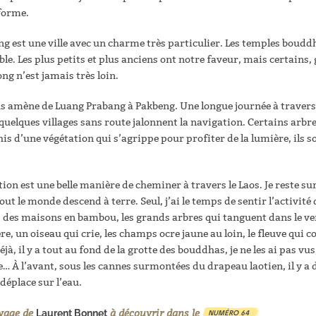
forme.
g est une ville avec un charme très particulier. Les temples boudd
e. Les plus petits et plus anciens ont notre faveur, mais certains, 
ong n’est jamais très loin.
s amène de Luang Prabang à Pakbeng. Une longue journée à travers
quelques villages sans route jalonnent la navigation. Certains arbres
is d’une végétation qui s’agrippe pour profiter de la lumière, ils 
ion est une belle manière de cheminer à travers le Laos. Je reste su
 tout le monde descend à terre. Seul, j’ai le temps de sentir l’activit
s des maisons en bambou, les grands arbres qui tanguent dans le ven
̀re, un oiseau qui crie, les champs ocre jaune au loin, le fleuve qui co
jà, il y a tout au fond de la grotte des bouddhas, je ne les ai pas vus,
… À l’avant, sous les cannes surmontées du drapeau laotien, il y a 
déplace sur l’eau.
oyage de
à découvrir dans le
Laurent Bonnet
NUMÉRO 64