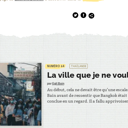
NUMÉRO 64
THAÏLANDE
La ville que je ne vou
par
Egil Bain
Au début, cela ne devait être qu’une escale.
Bain avant de ressentir que Bangkok était c
conclue en un regard. Il a fallu apprivoiser 
rencontrer. Elle est partie. Il est resté. Dix