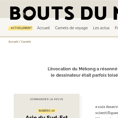
Accueil
Carnets de voyage
Les actus
P
ACTUELLEMENT
Accueil
/
Carnets de voyages
/
Les éléphants du Mékong
L’évocation du Mékong a résonné 
le dessinateur était parfois tois
COMMANDER LA REVUE
e suis émerv
NUMÉRO 64
scientifiques
Asie du Sud-Est