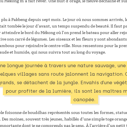
u Mékong m’a fait rêver. Une nuit d’orage, le fleuve déchaîné et sur
s plu à Pakbeng depuis sept mois. Le jour où nous sommes arrivés, l
était tombée le jour d’avant, un temps suspendu de beauté. Il faut
atteindre le bord du Mékong où l’on prend le bateau pour aller rejo
tive son carré de légumes. Les oiseaux et les fleurs y sont abondant
ambous pour rejoindre le centre-ville. Nous ressentons pour la pre
haude et humide, qui nous suivra tout au long du voyage.
ne longue journée à travers une nature sauvage, une f
elques villages sans route jalonnent la navigation. Ce
grands, se détachent de la jungle. Envahis d’une végét
pour profiter de la lumière, ils sont les maîtres 
canopée.
e foisonne de bouddhas représentés sous toutes les formes, statue
Des moines, souvent très jeunes, habillés d’une simple toge orange,
importante dont je ne comprends pas le sens. À l’arrière d’un petit t