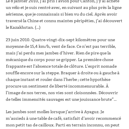
Le 8 janvier 2010, j’ai pris l’avion pour Canton, j’y ai acheté
un vélo et je suis rentré avec, en suivant au plus près la ligne
aérienne, que je connaissais si bien vu du ciel. Après avoir
traversé la Chine et connu maintes péripéties, j’ai découvert
le Kazakhstan. (…)
23 juin 2010. Quatre-vingt-dix-sept kilomètres pour une
moyenne de 15,4 km/h, vent de face. Ce n’est pas terrible,
mais j’ai perdu mes jambes d’hiver. Rien de pire que la
mécanique du corps pour se gripper. La première chose
frappante est l’absence totale de clôture. L’esprit nomade
souffle encore sur la steppe. Braquer à droite ou à gauche à
chaque instant et rouler dans l’herbe ; cette hypothèse
procure un sentiment de liberté incommensurable. À
l’image de nos terres, nos vies sont cloisonnées. Découvrir
de telles immensités sauvages est une jouissance brute”…
Les jambes sont molles lorsque j’arrive à Ayaguz. Je
m’assieds à une table de café, satisfait d’avoir recommencé
mon petit tas de cailloux. Parti en terrain inconnu, on peut