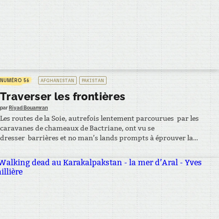
NUMÉRO 56
AFGHANISTAN
PAKISTAN
Traverser les frontières
par
Riyad Bouamran
Les routes de la Soie, autrefois lentement parcourues par les
caravanes de chameaux de Bactriane, ont vu se
dresser barrières et no man’s lands prompts à éprouver la
patience et la sérénité des voyageurs. Pour Ryad Bouamran, le
rêve était trop fort de rejoindre ces terres, protégées par des
cols mythiques et jadis foulées par Marco Polo ou Alexandre Le
Grand.…