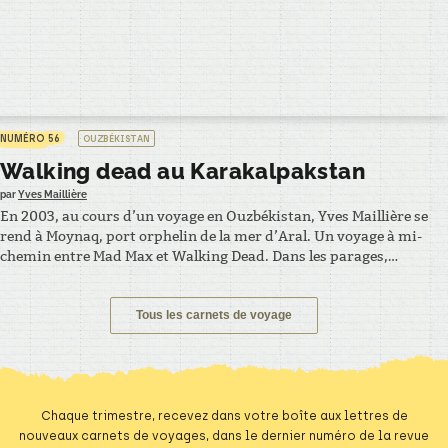
NUMÉRO 56
OUZBÉKISTAN
Walking dead au Karakalpakstan
par
Yves Maillière
En 2003, au cours d’un voyage en Ouzbékistan, Yves Maillière se
rend à Moynaq, port orphelin de la mer d’Aral. Un voyage à mi-
chemin entre Mad Max et Walking Dead. Dans les parages,
nombre de scientifiques pour se pencher au chevet de cette mer
asséchée par l’irrigation intensive des champs de coton.
Beaucoup de journalistes…
Tous les carnets de voyage
Chaque trimestre, recevez dans votre boîte aux lettres de
nouveaux carnets de voyages, dans le dernier numéro de la revue