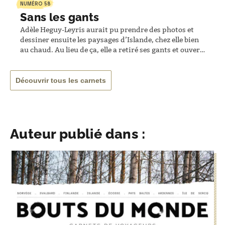
NUMÉRO 58
Sans les gants
Adèle Heguy-Leyris aurait pu prendre des photos et
dessiner ensuite les paysages d’Islande, chez elle bien
au chaud. Au lieu de ça, elle a retiré ses gants et ouvert
les pages de son carnet de voyage. Elle a bien fait : on
trouve sur ses dessins des gouttes de pluie, du givre et
de la…
Découvrir tous les carnets
Auteur publié dans :