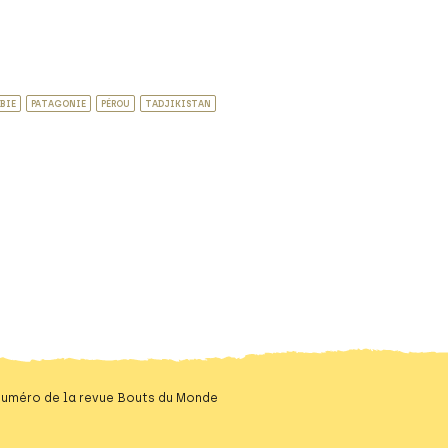
BIE
PATAGONIE
PÉROU
TADJIKISTAN
 numéro de la revue Bouts du Monde