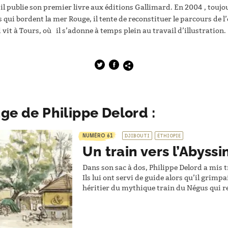
 il publie son premier livre aux éditions Gallimard. En 2004 , touj
s qui bordent la mer Rouge, il tente de reconstituer le parcours de 
vit à Tours, où il s’adonne à temps plein au travail d’illustration.
ge de Philippe Delord :
NUMÉRO 61
DJIBOUTI
ÉTHIOPIE
Un train vers l’Abyssi
Dans son sac à dos, Philippe Delord a mis 
Ils lui ont servi de guide alors qu’il grimpa
héritier du mythique train du Négus qui rel
Dans le train, la tension monte d’un cran 