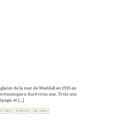
 glaces de la mer de Weddell en 1915 en
britannique a duré trois ans. Trois ans
ipage, et […]
RITANIE
NORVÈGE
SRI LANKA