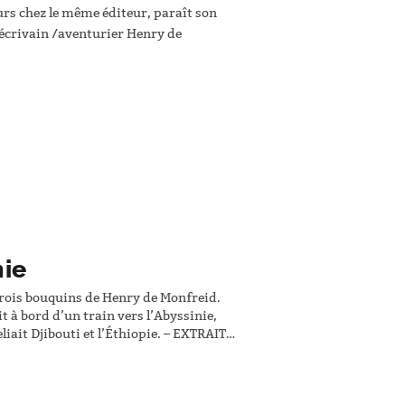
ours chez le même éditeur, paraît son
l’écrivain /aventurier Henry de
nie
trois bouquins de Henry de Monfreid.
it à bord d’un train vers l’Abyssinie,
iait Djibouti et l’Éthiopie. – EXTRAIT –
car le passage…