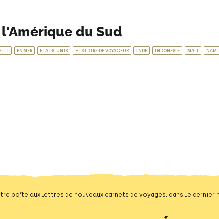
- l'Amérique du Sud
HILI
EN MER
ÉTATS-UNIS
HISTOIRE DE VOYAGEUR
INDE
INDONÉSIE
MALI
NAMI
tre boîte aux lettres de nouveaux carnets de voyages, dans le dernier