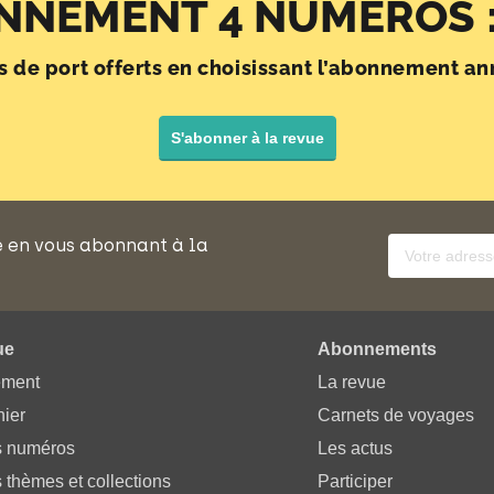
NNEMENT 4 NUMÉROS :
is de port offerts en choisissant l’abonnement an
S'abonner à la revue
e en vous abonnant à la
ue
Abonnements
ement
La revue
ier
Carnets de voyages
s numéros
Les actus
 thèmes et collections
Participer