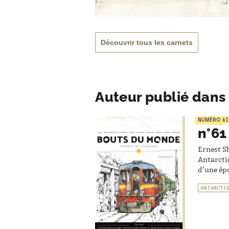
Découvrir tous les carnets
Auteur publié dans 
NUMÉRO 61
n°61
Ernest Sh
Antarctiq
d’une épo
ANTARCTI