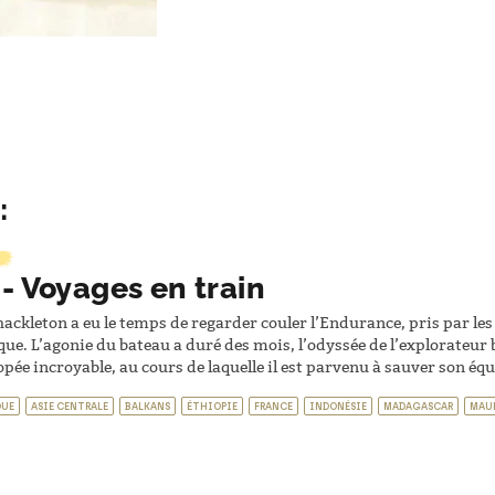
:
 - Voyages en train
ackleton a eu le temps de regarder couler l’Endurance, pris par les
ue. L’agonie du bateau a duré des mois, l’odyssée de l’explorateur 
pée incroyable, au cours de laquelle il est parvenu à sauver son équ
QUE
ASIE CENTRALE
BALKANS
ÉTHIOPIE
FRANCE
INDONÉSIE
MADAGASCAR
MAU