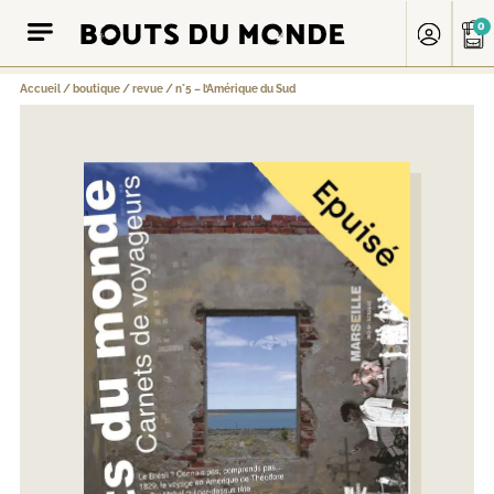
0
Accueil
/
boutique
/
revue
/
n°5 – l’Amérique du Sud