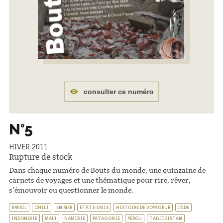
consulter ce numéro
N°5
HIVER 2011
Rupture de stock
Dans chaque numéro de Bouts du monde, une quinzaine de
carnets de voyages et une thématique pour rire, rêver,
s’émouvoir ou questionner le monde.
BRÉSIL
CHILI
EN MER
ÉTATS-UNIS
HISTOIRE DE VOYAGEUR
INDE
INDONÉSIE
MALI
NAMIBIE
PATAGONIE
PÉROU
TADJIKISTAN