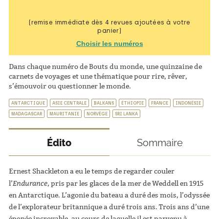
(remise immédiate dès 4 revues ajoutées à votre
panier)
Choisir les numéros
Dans chaque numéro de Bouts du monde, une quinzaine de
carnets de voyages et une thématique pour rire, rêver,
s’émouvoir ou questionner le monde.
ANTARCTIQUE
ASIE CENTRALE
BALKANS
ÉTHIOPIE
FRANCE
INDONÉSIE
MADAGASCAR
MAURITANIE
NORVÈGE
SRI LANKA
Édito
Sommaire
Ernest Shackleton a eu le temps de regarder couler
Endurance
l’
, pris par les glaces de la mer de Weddell en 1915
en Antarctique. L’agonie du bateau a duré des mois, l’odyssée
de l’explorateur britannique a duré trois ans. Trois ans d’une
épopée incroyable, au cours de laquelle il est parvenu à