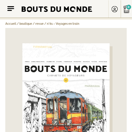
0
Accueil
/
boutique
/
revue
/
n°61 – Voyages en train