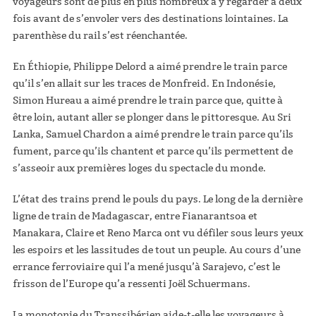
voyageurs sont de plus en plus nombreux à y regarder à deux
fois avant de s’envoler vers des destinations lointaines. La
parenthèse du rail s’est réenchantée.
En Éthiopie, Philippe Delord a aimé prendre le train parce
qu’il s’en allait sur les traces de Monfreid. En Indonésie,
Simon Hureau a aimé prendre le train parce que, quitte à
être loin, autant aller se plonger dans le pittoresque. Au Sri
Lanka, Samuel Chardon a aimé prendre le train parce qu’ils
fument, parce qu’ils chantent et parce qu’ils permettent de
s’asseoir aux premières loges du spectacle du monde.
L’état des trains prend le pouls du pays. Le long de la dernière
ligne de train de Madagascar, entre Fianarantsoa et
Manakara, Claire et Reno Marca ont vu défiler sous leurs yeux
les espoirs et les lassitudes de tout un peuple. Au cours d’une
errance ferroviaire qui l’a mené jusqu’à Sarajevo, c’est le
frisson de l’Europe qu’a ressenti Joël Schuermans.
La monotonie du Transsibérien aide-t-elle les voyageurs à