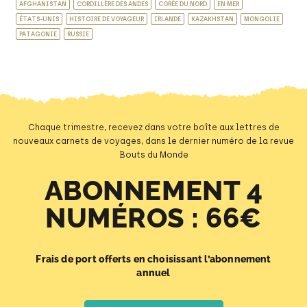
AFGHANISTAN
CORDILLÈRE DES ANDES
CORÉE DU NORD
EN MER
ÉTATS-UNIS
HISTOIRE DE VOYAGEUR
IRLANDE
KAZAKHSTAN
MONGOLIE
PATAGONIE
RUSSIE
Chaque trimestre, recevez dans votre boîte aux lettres de
nouveaux carnets de voyages, dans le dernier numéro de la revue
Bouts du Monde
ABONNEMENT 4
NUMÉROS : 66€
Frais de port offerts en choisissant l’abonnement
annuel