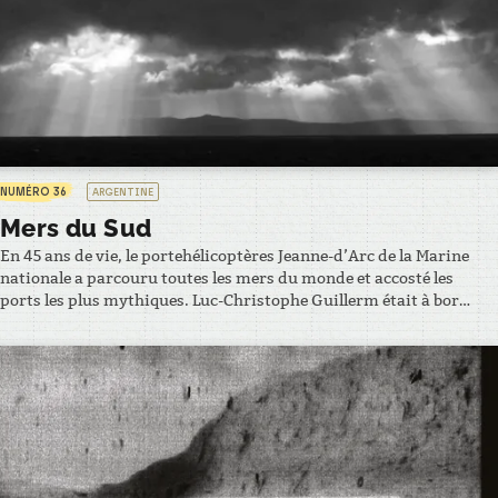
NUMÉRO 36
ARGENTINE
Mers du Sud
En 45 ans de vie, le portehélicoptères Jeanne-d’Arc de la Marine
nationale a parcouru toutes les mers du monde et accosté les
ports les plus mythiques. Luc-Christophe Guillerm était à bord
pour la dernière campagne. La Jeanne, comme on l’appelait
affectueusement, a emmené ses 600 marins dans une des zones
les plus extraordinaires de la…