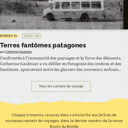
NUMÉRO 36
ARGENTINE
Terres fantômes patagones
par
Catherine Gaulmier
Confrontée à l’immensité des paysages et la force des éléments,
Catherine Gaulmier a vu défiler en Patagonie des ombres et des
fantômes, apercevant entre les glaciers des souvenirs enfouis
et des réponses existentielles. – EXTRAIT – Cyril m’emmène à
l’aéroport. Je voulais voir les vaches sur la plage. Je voulais voir
le Pacifique. Je voulais…
Tous les carnets de voyage
Chaque trimestre, recevez dans votre boîte aux lettres de
nouveaux carnets de voyages, dans le dernier numéro de la revue
Bouts du Monde