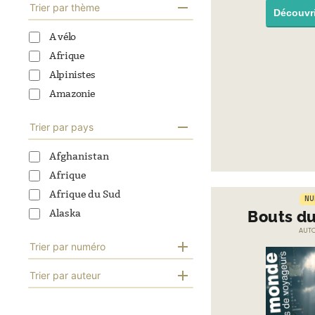
Trier par thème
Découvr
A vélo
Afrique
Alpinistes
Amazonie
Amérique du Sud
Trier par pays
Animaux
Archéologie
Afghanistan
Archéologues
Afrique
Asie centrale
Afrique du Sud
NU
Asie du Sud-Est
Bouts d
Alaska
Atlantique
AUT
Albanie
Auto-stop
Trier par numéro
Algérie
Aventure
Allemagne
Trier par auteur
n° de 1 à 10
Aviation
Alpes
n° de 11 à 20
Envoyer
Bateaux
Amazonie
n° de 21 à 30