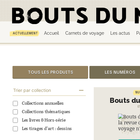
Accueil
Carnets de voyage
Les actus
P
ACTUELLEMENT
TOUS LES PRODUITS
LES NUMÉROS
Effacer les filtres
Trier par collection
NU
Bouts d
Collections annuelles
E
Collections thématiques
Les livres & Hors-série
Les tirages d’art : dessins
Les tirages d’art : photos