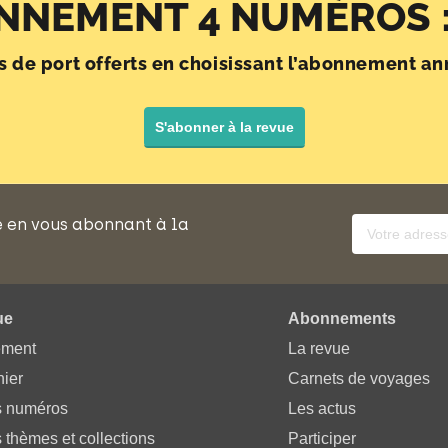
NNEMENT 4 NUMÉROS :
is de port offerts en choisissant l’abonnement an
S'abonner à la revue
e en vous abonnant à la
ue
Abonnements
ement
La revue
ier
Carnets de voyages
s numéros
Les actus
 thèmes et collections
Participer