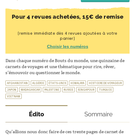
Pour 4 revues achetées, 15€ de remise
(remise immédiate dès 4 revues ajoutées à votre
panier)
Choisir les numéros
Dans chaque numéro de Bouts du monde, une quinzaine de
carnets de voyages et une thématique pour rire, rêver,
s’émouvoir ou questionner le monde.
AFGHANISTAN
ALGÉRIE
ÉTATS-UNIS
HIMALAYA
HISTOIRE DE VOYAGEUR
JAPON
MADAGASCAR
PALESTINE
RUSSIE
SINGAPOUR
TURQUIE
VIETNAM
Édito
Sommaire
Qu’allions nous donc faire de ces trente pages de carnet de