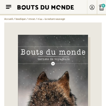
0
Accueil
/
boutique
/
revue
/
n°44 – la nature sauvage