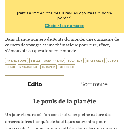
(remise immédiate dès 4 revues ajoutées à votre
panier)
Choisir les numéros
Dans chaque numéro de Bouts du monde, une quinzaine de
carnets de voyages et une thématique pour rire, rêver,
s’émouvoir ou questionner le monde.
ANTARCTIQUE
BELIZE
BURKINA FASO
ÉQUATEUR
ÉTATS-UNIS
GUYANE
LIBAN
MADAGASCAR
OUGANDA
RD CONGO
Édito
Sommaire
Le pouls de la planète
Un jour viendra où l’on construira en pleine nature des
observatoires flanqués de boutiques souvenirs pour
apercevoir à la jumelle une panthère des neiges ou un ours