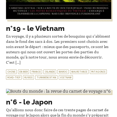
n°19 - le Vietnam
En voyage, il y a plusieurs sortes de bouquins qui s’abîment
dans le fond des sacs à dos. Les premiers sont choisis avec
soin avant le départ : mieux que des passeports, ce sont les
auteurs qui nous ont ouvert les portes des parties du
monde, qu’à notre tour, nous avons envie de découvrir.
C’est […]
CHINE
EN MER
FRANCE
ISLANDE
MAROC
MAURITANIE
PATAGONIE
ROAD-TRIP
RUSSIE
TURKMÉNISTAN
VIETNAM
n°6 - le Japon
Qu’allions nous donc faire de ces trente pages de carnet de
voyage sur le Japon alors que la fin du monde s’y préparait