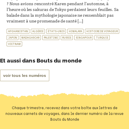
? Nous avions rencontré Karen pendant l’automne, à
l’heure où les sakuras de Tokyo perdaient leurs feuilles. Sa
balade dans la mythologie japonaise ne ressemblait pas
vraiment à une promenade de santé […]
AFGHANISTAN
ALGÉRIE
ÉTATS-UNIS
HIMALAYA
HISTOIRE DE VOYAGEUR
JAPON
MADAGASCAR
PALESTINE
RUSSIE
SINGAPOUR
TURQUIE
VIETNAM
Et aussi dans Bouts du monde
voir tous les numéros
Chaque trimestre, recevez dans votre boîte aux lettres de
nouveaux carnets de voyages, dans le dernier numéro de la revue
Bouts du Monde