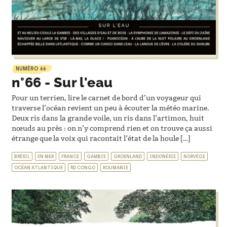
NUMÉRO 66
n°66 - Sur l'eau
Pour un terrien, lire le carnet de bord d’un voyageur qui
traverse l’océan revient un peu à écouter la météo marine.
Deux ris dans la grande voile, un ris dans l’artimon, huit
nœuds au près : on n’y comprend rien et on trouve ça aussi
étrange que la voix qui racontait l’état de la houle […]
BRÉSIL
EN MER
FRANCE
GAMBIE
GROENLAND
INDONÉSIE
NORVÈGE
OCÉAN ATLANTIQUE
RD CONGO
ROUMANIE