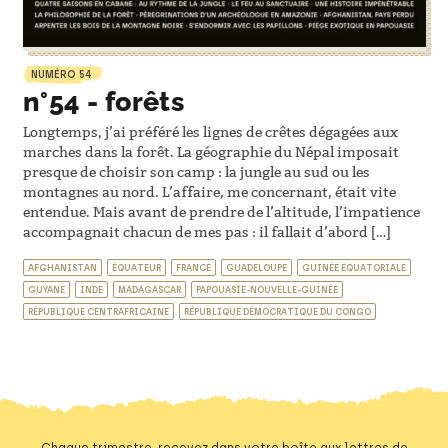
NUMÉRO 54
n°54 - forêts
Longtemps, j’ai préféré les lignes de crêtes dégagées aux
marches dans la forêt. La géographie du Népal imposait
presque de choisir son camp : la jungle au sud ou les
montagnes au nord. L’affaire, me concernant, était vite
entendue. Mais avant de prendre de l’altitude, l’impatience
accompagnait chacun de mes pas : il fallait d’abord […]
AFGHANISTAN
ÉQUATEUR
FRANCE
GUADELOUPE
GUINÉE ÉQUATORIALE
GUYANE
INDE
MADAGASCAR
PAPOUASIE-NOUVELLE-GUINÉE
RÉPUBLIQUE CENTRAFRICAINE
RÉPUBLIQUE DÉMOCRATIQUE DU CONGO
Chaque trimestre, recevez dans votre boîte aux lettres de