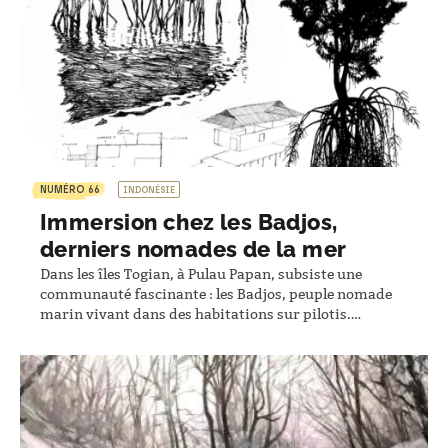
NUMÉRO 66
INDONÉSIE
Immersion chez les Badjos,
derniers nomades de la mer
Dans les îles Togian, à Pulau Papan, subsiste une
communauté fascinante : les Badjos, peuple nomade
marin vivant dans des habitations sur pilotis.
Christophe Pons-Capitaine et Karine Sancerry leur ont
consacré trois voyages, au plus près de leur quotidien.
Leur carnet de voyage sensible et immersive dévoile un
univers méconnu : apprentissage de l’apnée,
transmission…