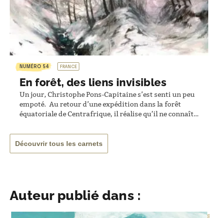
NUMÉRO 54
FRANCE
En forêt, des liens invisibles
Un jour, Christophe Pons-Capitaine s’est senti un peu
empoté. Au retour d’une expédition dans la forêt
équatoriale de Centrafrique, il réalise qu’il ne connaît
rien de sa forêt, près de chez lui. Alors pendant un an,
cinq jours par semaine, il a arpenté la forêt de la
montagne Noire, dans le Tarn, rétablissant des liens
Découvrir tous les carnets
que l’époque…
Auteur publié dans :