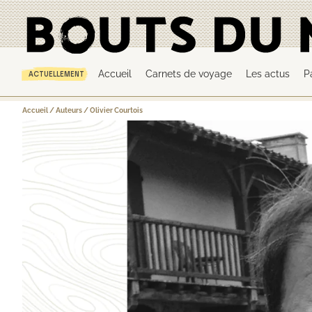
Accueil
Carnets de voyage
Les actus
P
ACTUELLEMENT
Accueil
/
Auteurs
/
Olivier Courtois