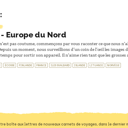
:
 - Europe du Nord
 n’est pas coutume, commençons par vous raconter ce que nous n’al
epuis un moment, nous surveillions d’un coin de l’œil les images d
emps pour sortir son appareil. Il n’aime rien tant que les grosses a
E
ÉCOSSE
FINLANDE
FRANCE
ILES SVALBARD
ISLANDE
LITUANIE
NORVÈGE
tre boîte aux lettres de nouveaux carnets de voyages, dans le dernier