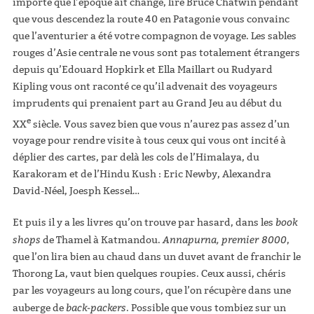
importe que l’époque ait changé, lire Bruce Chatwin pendant
que vous descendez la route 40 en Patagonie vous convainc
que l’aventurier a été votre compagnon de voyage. Les sables
rouges d’Asie centrale ne vous sont pas totalement étrangers
depuis qu’Edouard Hopkirk et Ella Maillart ou Rudyard
Kipling vous ont raconté ce qu’il advenait des voyageurs
imprudents qui prenaient part au Grand Jeu au début du
e
XX
siècle. Vous savez bien que vous n’aurez pas assez d’un
voyage pour rendre visite à tous ceux qui vous ont incité à
déplier des cartes, par delà les cols de l’Himalaya, du
Karakoram et de l’Hindu Kush : Eric Newby, Alexandra
David-Néel, Joesph Kessel…
book
Et puis il y a les livres qu’on trouve par hasard, dans les
shops
Annapurna, premier 8000
de Thamel à Katmandou.
,
que l’on lira bien au chaud dans un duvet avant de franchir le
Thorong La, vaut bien quelques roupies. Ceux aussi, chéris
par les voyageurs au long cours, que l’on récupère dans une
back-packers
auberge de
. Possible que vous tombiez sur un