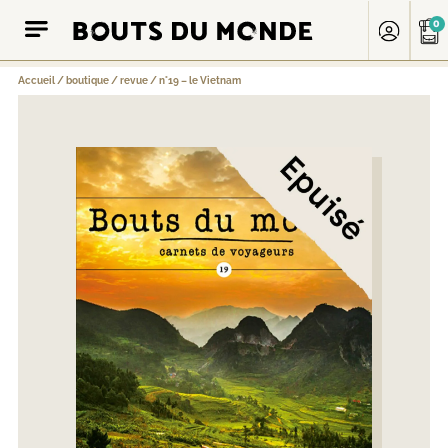
0
Accueil
/
boutique
/
revue
/
n°19 – le Vietnam