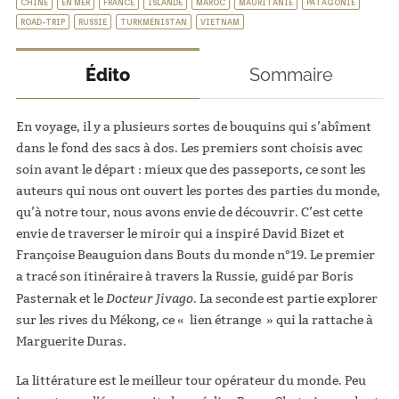
CHINE
EN MER
FRANCE
ISLANDE
MAROC
MAURITANIE
PATAGONIE
ROAD-TRIP
RUSSIE
TURKMÉNISTAN
VIETNAM
Édito
Sommaire
En voyage, il y a plusieurs sortes de bouquins qui s’abîment
dans le fond des sacs à dos. Les premiers sont choisis avec
soin avant le départ : mieux que des passeports, ce sont les
auteurs qui nous ont ouvert les portes des parties du monde,
qu’à notre tour, nous avons envie de découvrir. C’est cette
envie de traverser le miroir qui a inspiré David Bizet et
Françoise Beauguion dans Bouts du monde n°19. Le premier
a tracé son itinéraire à travers la Russie, guidé par Boris
Docteur Jivago
Pasternak et le
. La seconde est partie explorer
sur les rives du Mékong, ce « lien étrange » qui la rattache à
Marguerite Duras.
La littérature est le meilleur tour opérateur du monde. Peu