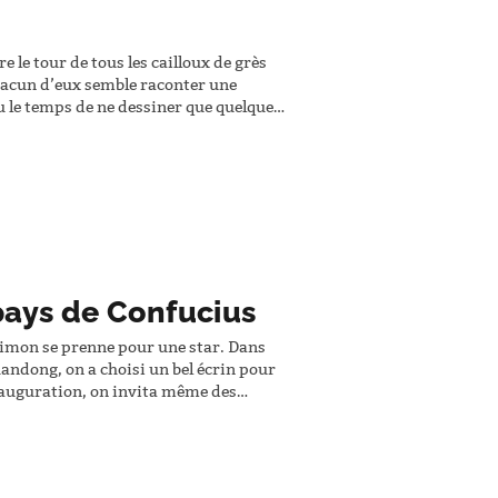
 le tour de tous les cailloux de grès
hacun d’eux semble raconter une
eu le temps de ne dessiner que quelques
rne plusieurs fois : on ne…
pays de Confucius
s Simon se prenne pour une star. Dans
handong, on a choisi un bel écrin pour
’inauguration, on invita même des
 Mais les choses se passent rarement…