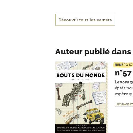
Découvrir tous les carnets
Auteur publié dans 
NUMÉRO 57
n°57
Le voyage
épais pour
espère qu
AFGHANIS