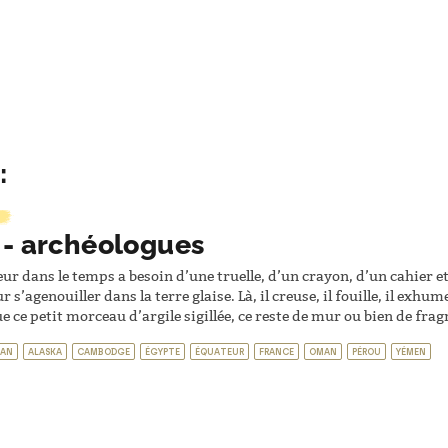
:
 - archéologues
ur dans le temps a besoin d’une truelle, d’un crayon, d’un cahier et
 s’agenouiller dans la terre glaise. Là, il creuse, il fouille, il exhume, 
e ce petit morceau d’argile sigillée, ce reste de mur ou bien de fra
TAN
ALASKA
CAMBODGE
ÉGYPTE
ÉQUATEUR
FRANCE
OMAN
PÉROU
YÉMEN