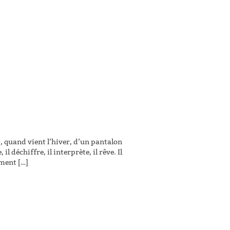
, quand vient l’hiver, d’un pantalon
il déchiffre, il interprète, il rêve. Il
gment […]