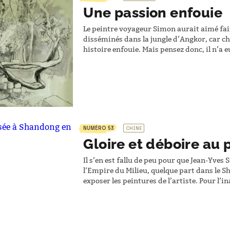
Une passion enfouie
Le peintre voyageur Simon aurait aimé faire
disséminés dans la jungle d’Angkor, car c
histoire enfouie. Mais pensez donc, il n’a 
temples. Et en plus, il a fallu qu’il y retou
NUMÉRO 53
CHINE
Gloire et déboire au 
Il s’en est fallu de peu pour que Jean-Yve
l’Empire du Milieu, quelque part dans le S
exposer les peintures de l’artiste. Pour l
officiels du parti et des nouveaux riches.