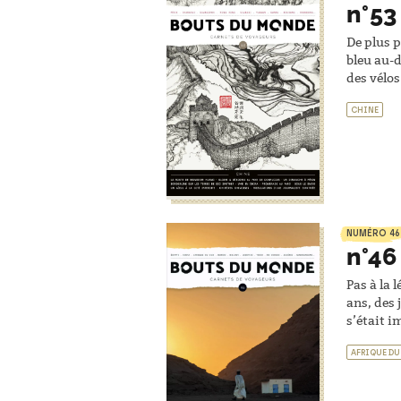
n°53
De plus p
bleu au-d
des vélos
CHINE
NUMÉRO 46
n°46
Pas à la 
ans, des 
s’était i
AFRIQUE DU