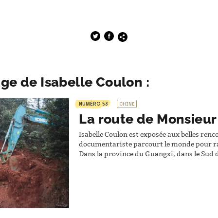
ge de Isabelle Coulon :
NUMÉRO 53
CHINE
La route de Monsieu
Isabelle Coulon est exposée aux belles renc
documentariste parcourt le monde pour r
Dans la province du Guangxi, dans le Sud 
condamné par la maladie, qui capte l’atten
construire une route pour désenclaver son