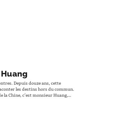
r Huang
ontres. Depuis douze ans, cette
aconter les destins hors du commun.
de la Chine, c’est monsieur Huang,
tion. Avant de mourir, il veut
 village.…