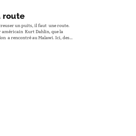
a route
creuser un puits, il faut une route.
ur américain Kurt Dahlin, que la
n a rencontré au Malawi. Ici, des
 avec des outils fabriqués à la main
oreuse. EXTRAIT : Petit à petit,…