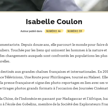
Isabelle Coulon
NUMÉRO 46
NUMÉRO 33
Auteur publié dans
umentariste. Depuis douze ans, elle parcourt le monde pour faire dé
iers. Touchée par les liens qui unissent les hommes à la nature et 
es changements auxquels sont confrontés les populations les plus i
relles.
s destinés aux grandes chaînes françaises et internationales. En 201
e Télévisions, Une Route pour Phirilongwe, tourné au Malawi. Elle
la presse française et signe des photo-reportages en lien avec ses v
 de tirages photos grands formats à l’occasion des Journées Ciném
la Chine, de l’Indonésie en passant par Madagascar et l’Afrique, Isa
 à l’école des Gobelins, membre de la Société des Explorateurs Fran