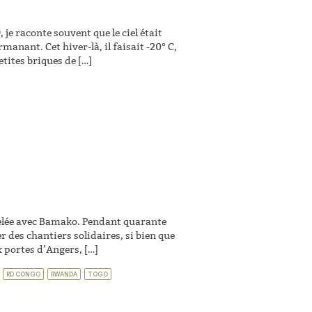
je raconte souvent que le ciel était
anant. Cet hiver-là, il faisait -20° C,
etites briques de […]
umelée avec Bamako. Pendant quarante
 des chantiers solidaires, si bien que
x portes d’Angers, […]
RD CONGO
RWANDA
TOGO