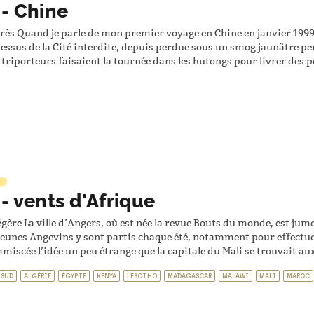
 - Chine
rès Quand je parle de mon premier voyage en Chine en janvier 1999, 
essus de la Cité interdite, depuis perdue sous un smog jaunâtre perm
 triporteurs faisaient la tournée dans les hutongs pour livrer des p
 - vents d'Afrique
légère La ville d’Angers, où est née la revue Bouts du monde, est j
jeunes Angevins y sont partis chaque été, notamment pour effectuer
mmiscée l’idée un peu étrange que la capitale du Mali se trouvait au
 SUD
ALGÉRIE
ÉGYPTE
KENYA
LESOTHO
MADAGASCAR
MALAWI
MALI
MAROC