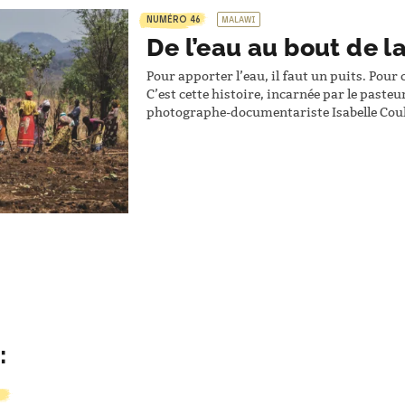
NUMÉRO 46
MALAWI
De l’eau au bout de l
Pour apporter l’eau, il faut un puits. Pour 
C’est cette histoire, incarnée par le paste
photographe-documentariste Isabelle Coulo
communautés isolées construisent la piste
pour qu’arrive le camion transportant la f
: