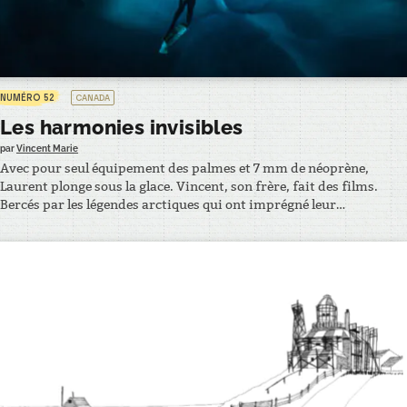
NUMÉRO 52
CANADA
Les harmonies invisibles
par
Vincent Marie
Avec pour seul équipement des palmes et 7 mm de néoprène,
Laurent plonge sous la glace. Vincent, son frère, fait des films.
Bercés par les légendes arctiques qui ont imprégné leur
imaginaire d’enfant, ils partent ensemble à la rencontre du
narval. Joël, leur père, appareil photo en bandoulière, les
accompagne dans leurs aventures. En chemin,…