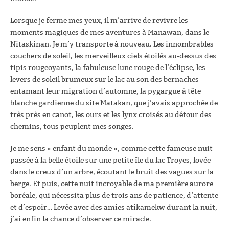
Lorsque je ferme mes yeux, il m’arrive de revivre les
moments magiques de mes aventures à Manawan, dans le
Nitaskinan. Je m’y transporte à nouveau. Les innombrables
couchers de soleil, les merveilleux ciels étoilés au-dessus des
tipis rougeoyants, la fabuleuse lune rouge de l’éclipse, les
levers de soleil brumeux sur le lac au son des bernaches
entamant leur migration d’automne, la pygargue à tête
blanche gardienne du site Matakan, que j’avais approchée de
très près en canot, les ours et les lynx croisés au détour des
chemins, tous peuplent mes songes.
Je me sens « enfant du monde », comme cette fameuse nuit
passée à la belle étoile sur une petite île du lac Troyes, lovée
dans le creux d’un arbre, écoutant le bruit des vagues sur la
berge. Et puis, cette nuit incroyable de ma première aurore
boréale, qui nécessita plus de trois ans de patience, d’attente
et d’espoir… Levée avec des amies atikamekw durant la nuit,
j’ai enfin la chance d’observer ce miracle.