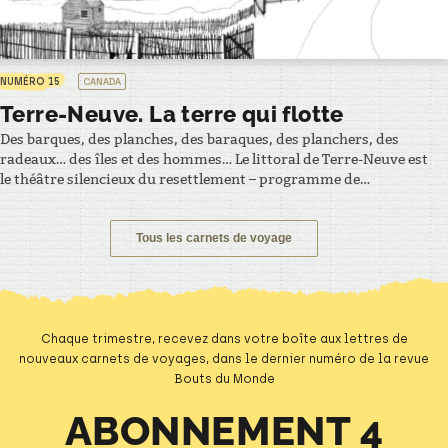
NUMÉRO 15
CANADA
Terre-Neuve. La terre qui flotte
Des barques, des planches, des baraques, des planchers, des
radeaux… des îles et des hommes… Le littoral de Terre-Neuve est
le théâtre silencieux du resettlement – programme de
réinstallation instauré par le gouvernement entre 1954 et 1975.
300 hameaux abandonnés, 30 000 personnes déplacées. Pour la
plupart arrivés par la mer, les Terre-neuviens installés sur…
Tous les carnets de voyage
Chaque trimestre, recevez dans votre boîte aux lettres de
nouveaux carnets de voyages, dans le dernier numéro de la revue
Bouts du Monde
ABONNEMENT 4